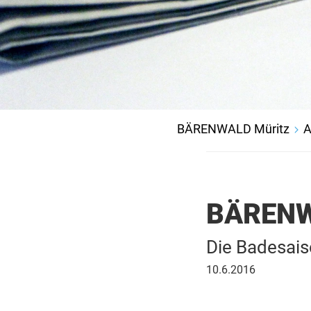
BÄRENWALD Müritz
A
BÄRENW
Die Badesaiso
10.
10.6.2016
Juni
2016