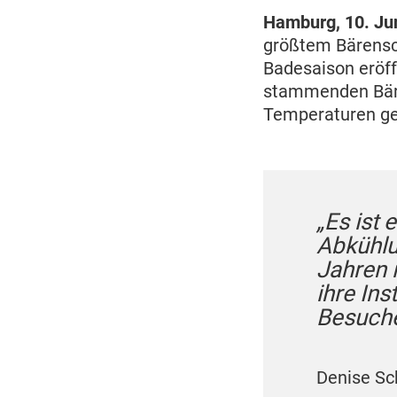
Hamburg, 10. Ju
größtem Bärens
Badesaison eröff
stammenden Bäre
Temperaturen ge
„Es ist 
Abkühlu
Jahren 
ihre Ins
Besuche
Denise Sc