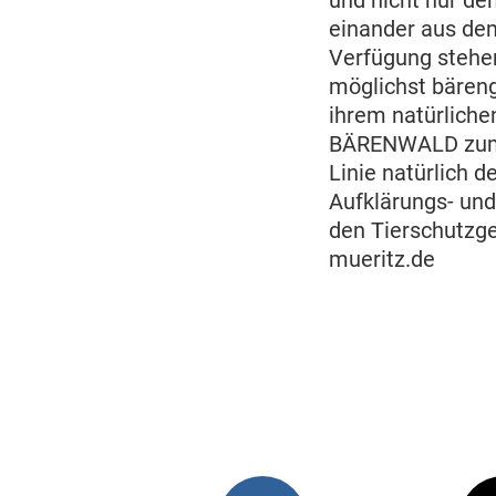
und nicht nur de
einander aus dem
Verfügung stehen
möglichst bäreng
ihrem natürliche
BÄRENWALD zum e
Linie natürlich d
Aufklärungs- und
den Tierschutzge
mueritz.de