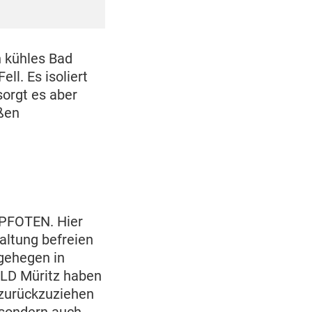
n kühles Bad
ll. Es isoliert
sorgt es aber
ißen
 PFOTEN. Hier
altung befreien
gehegen in
LD Müritz haben
 zurückzuziehen