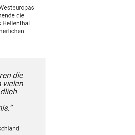
 Westeuropas
ende die
 Hellenthal
merlichen
ren die
 vielen
dlich
is.“
schland