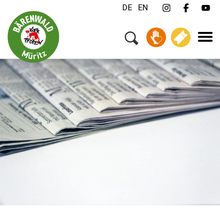
DE
EN
Menü
Ihr Besuch
Tiere & Tierschutz
Über uns
Jobs
FAQ
Kontakt
Newsletter
Spenden
Tickets