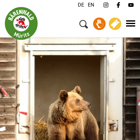
DE
EN
Menü
Ihr Besuch
Tiere & Tierschutz
Über uns
Jobs
FAQ
Kontakt
Newsletter
Spenden
Tickets