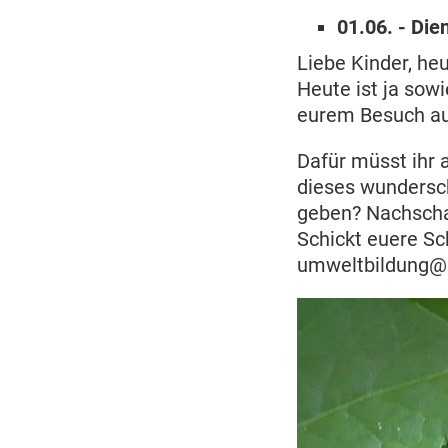
01.06. - Die
Liebe Kinder, he
Heute ist ja sowi
eurem Besuch au
Dafür müsst ihr 
dieses wundersch
geben? Nachschaue
Schickt euere S
umweltbildung@