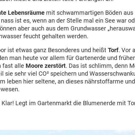
hte Lebensräume
mit schwammartigen Böden aus
 nass ist es, wenn an der Stelle mal ein See war o
können aber auch aus dem Grundwasser „herauswa
nwasser feucht gehalten werden.
or ist etwas ganz Besonderes und heißt
Torf
. Vor 
den man heute vor allem für Gartenerde und frühe
 fast alle
Moore zerstört
. Das ist schlimm, denn 
eil sie sehr viel CO² speichern und Wasserschwan
 leben hier seltene, an dieses nährstoffarme un
ewesen.
? Klar! Legt im Gartenmarkt die Blumenerde mit Tor