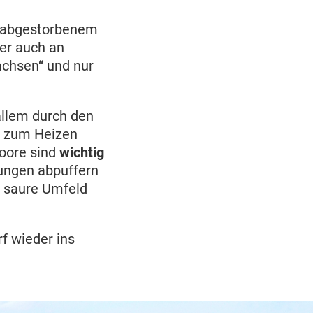
 abgestorbenem
der auch an
chsen“ und nur
allem durch den
r zum Heizen
Moore sind
wichtig
kungen abpuffern
d saure Umfeld
f wieder ins