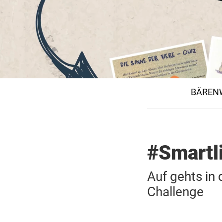
BÄRENW
#Smartl
Auf gehts in
Challenge