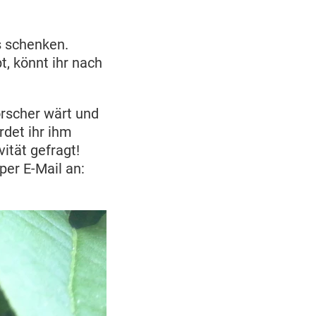
s schenken.
t, könnt ihr nach
orscher wärt und
det ihr ihm
ität gefragt!
per E-Mail an: