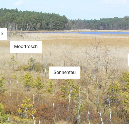
le
Moorfrosch
Sonnentau