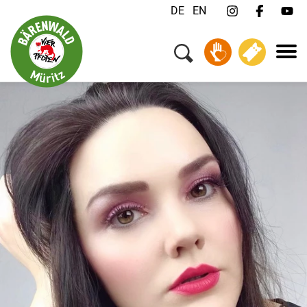
DE
EN
Menü
Ihr Besuch
Tiere & Tierschutz
Über uns
Jobs
FAQ
Kontakt
Newsletter
Spenden
Tickets