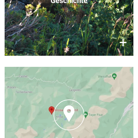
Geschichte
×
+
Wo Sie uns finden
Stiftung Arosa Bären
Dorfstrasse / SKZA
7050 Arosa, Schweiz
Weitere Informationen zur Anreise können Sie
nachlesen – Es liegt etwa 40 Minuten von
hier
Google
Chur (mit dem Zug). Finden Sie uns auf