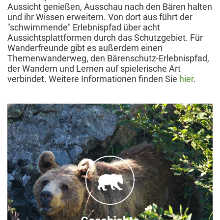
Aussicht genießen, Ausschau nach den Bären halten
und ihr Wissen erweitern. Von dort aus führt der
"schwimmende" Erlebnispfad über acht
Aussichtsplattformen durch das Schutzgebiet. Für
Wanderfreunde gibt es außerdem einen
Themenwanderweg, den Bärenschutz-Erlebnispfad,
der Wandern und Lernen auf spielerische Art
verbindet. Weitere Informationen finden Sie
hier
.
Die Idee
für das Arosa Bärenland wurde 2010 ins Leben
gerufen. Nach jahrelangen Bauarbeiten ist
2018 der erste gerettete Bär eingezogen.
mehr über die Geschichte des
hier
Erfahren Sie
Kooperationsprojekts zwischen VIER PFOTEN
und Arosa Tourismus!