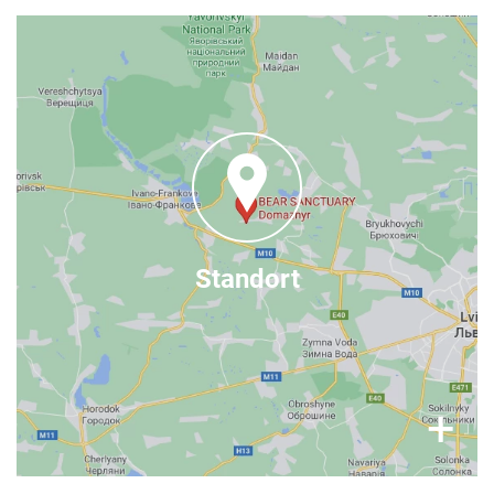
Wo Sie uns finden
BÄRENWALD Domazhyr
Vedmezhy Krai str., Zhornyska,
Yavoriv district, 81083
Lviv region, Ukraine
hier.
Details finden Sie
Lviv
Das Zentrum liegt 40 Autominuten von
Standort
entfernt.
(Lemberg)
×
+