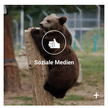
Folgen Sie uns!
Auf den Social Media Kanälen vom
BÄRENWALD Domazhyr finden Sie
regelmäßige Updates:
Facebook
Instagram
Soziale Medien
×
+