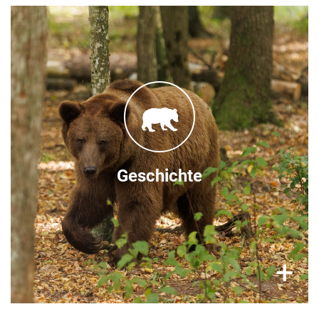
Gegründet 2016
Der BÄRENWALD Domazhyr ist eines unserer
neuesten Schutzgebiete. Die erste Bauphase,
die 7,7 Hektar umfasste, wurde im Herbst 2017
abgeschlossen. Seitdem wurde das
Schutzzentrum auf 20,3 ha erweitert und bietet
Platz für bis zu 32 Bären.
Geschichte
×
+