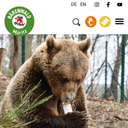
DE
EN
Menü
Ihr Besuch
Tiere & Tierschutz
Über uns
Jobs
FAQ
Kontakt
Newsletter
Spenden
Tickets