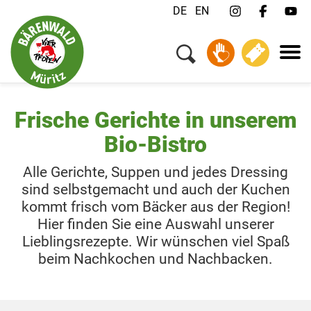
DE
EN
Menü
Ihr Besuch
Tiere & Tierschutz
Über uns
Frische Gerichte in unserem
Jobs
Bio-Bistro
FAQ
Alle Gerichte, Suppen und jedes Dressing
Kontakt
sind selbstgemacht und auch der Kuchen
Newsletter
kommt frisch vom Bäcker aus der Region!
Hier finden Sie eine Auswahl unserer
Spenden
Lieblingsrezepte. Wir wünschen viel Spaß
beim Nachkochen und Nachbacken.
Tickets