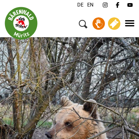
DE
EN
Menü
Ihr Besuch
Tiere & Tierschutz
Über uns
Jobs
FAQ
Kontakt
Newsletter
Spenden
Tickets