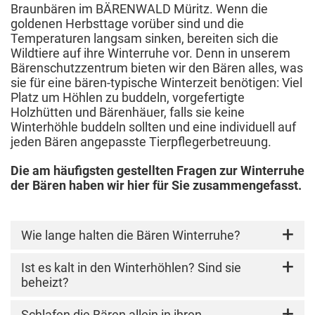
Braunbären im BÄRENWALD Müritz. Wenn die
goldenen Herbsttage vorüber sind und die
Temperaturen langsam sinken, bereiten sich die
Wildtiere auf ihre Winterruhe vor. Denn in unserem
Bärenschutzzentrum bieten wir den Bären alles, was
sie für eine bären-typische Winterzeit benötigen: Viel
Platz um Höhlen zu buddeln, vorgefertigte
Holzhütten und Bärenhäuer, falls sie keine
Winterhöhle buddeln sollten und eine individuell auf
jeden Bären angepasste Tierpflegerbetreuung.
Die am häufigsten gestellten Fragen zur Winterruhe
der Bären haben wir hier für Sie zusammengefasst.
Wie lange halten die Bären Winterruhe?
Unsere Bären im
Ist es kalt in den Winterhöhlen? Sind sie
BÄRENWALD Müritz
halten
unterschiedlich lang Winterruhe. Einige Bären
beheizt?
sind vier bis sechs Monate lang nicht zu sehen
und zeigen sich in der Zeit kaum. Sie verziehen
Die Betonröhren und Bärenhäuser, die die Bären
Schlafen die Bären allein in ihren